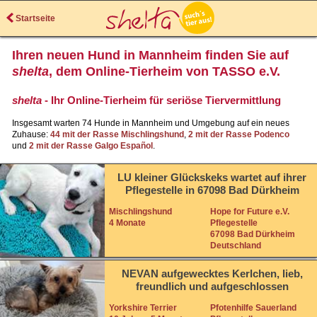
Startseite
Ihren neuen Hund in Mannheim finden Sie auf
shelta
, dem Online-Tierheim von TASSO e.V.
shelta
- Ihr Online-Tierheim für seriöse Tiervermittlung
Insgesamt warten 74 Hunde in Mannheim und Umgebung auf ein neues
Zuhause:
44 mit der Rasse Mischlingshund
,
2 mit der Rasse Podenco
und
2 mit der Rasse Galgo Español
.
LU kleiner Glückskeks wartet auf ihrer
Pflegestelle in 67098 Bad Dürkheim
Mischlingshund
Hope for Future e.V.
4 Monate
Pflegestelle
67098 Bad Dürkheim
Deutschland
NEVAN aufgewecktes Kerlchen, lieb,
freundlich und aufgeschlossen
Yorkshire Terrier
Pfotenhilfe Sauerland