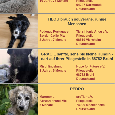
10 Jahre , 5 Monate
Pflegestelle
64287 Darmstadt
Deutschland
FILOU brauch souveräne, ruhige
Menschen
Podengo Portugues-
Tiersinfonie Anou e.V.
Border Collie-Mix
Pflegestelle
3 Jahre , 7 Monate
68519 Viernheim
Deutschland
GRACIE sanfte, sensible kleine Hündin -
darf auf ihrer Pflegestelle in 68782 Brühl
besucht werden.
Mischlingshund
Hope for Future e.V.
3 Jahre , 5 Monate
Pflegestelle
68782 Brühl
Deutschland
PEDRO
Maremma
proTier e.V.
Abruzzenhund-Mix
Pflegestelle
5 Monate
74909 Meckesheim
Deutschland