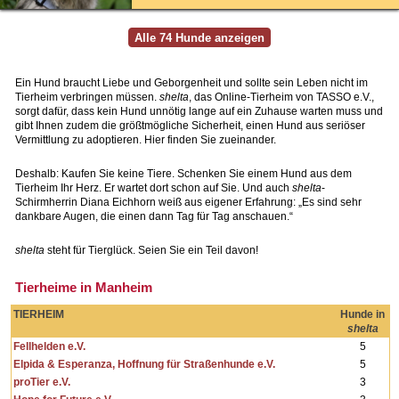
Ein Hund braucht Liebe und Geborgenheit und sollte sein Leben nicht im
Tierheim verbringen müssen.
shelta
, das Online-Tierheim von TASSO e.V.,
sorgt dafür, dass kein Hund unnötig lange auf ein Zuhause warten muss und
gibt Ihnen zudem die größtmögliche Sicherheit, einen Hund aus seriöser
Vermittlung zu adoptieren. Hier finden Sie zueinander.
Deshalb: Kaufen Sie keine Tiere. Schenken Sie einem Hund aus dem
Tierheim Ihr Herz. Er wartet dort schon auf Sie. Und auch
shelta
-
Schirmherrin Diana Eichhorn weiß aus eigener Erfahrung: „Es sind sehr
dankbare Augen, die einen dann Tag für Tag anschauen.“
shelta
steht für Tierglück. Seien Sie ein Teil davon!
Tierheime in Manheim
TIERHEIM
Hunde in
shelta
Fellhelden e.V.
5
Elpida & Esperanza, Hoffnung für Straßenhunde e.V.
5
proTier e.V.
3