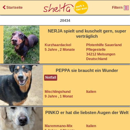
Startseite
Filtern
20434
NERJA spielt und kuschelt gern, super
verträglich
Kurzhaardackel
Pfotenhilfe Sauerland
5 Jahre , 2 Monate
Pflegestelle
34212 Melsungen
Deutschland
PEPPA sie braucht ein Wunder
Notfall
Mischlingshund
Italien
9 Jahre , 1 Monat
PINKO er hat die liebsten Augen der Welt
Maremmano-Mix
Italien