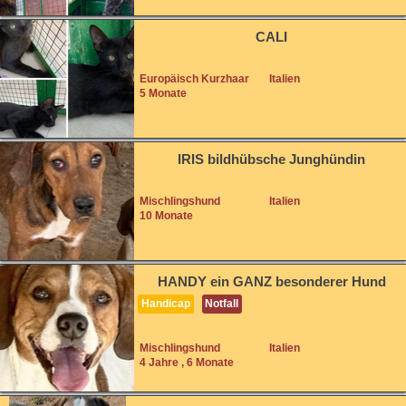
CALI
Europäisch Kurzhaar
Italien
5 Monate
IRIS bildhübsche Junghündin
Mischlingshund
Italien
10 Monate
HANDY ein GANZ besonderer Hund
Handicap
Notfall
Mischlingshund
Italien
4 Jahre , 6 Monate