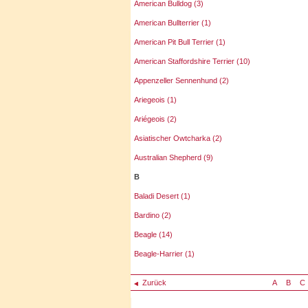
American Bulldog (3)
American Bullterrier (1)
American Pit Bull Terrier (1)
American Staffordshire Terrier (10)
Appenzeller Sennenhund (2)
Ariegeois (1)
Ariégeois (2)
Asiatischer Owtcharka (2)
Australian Shepherd (9)
B
Baladi Desert (1)
Bardino (2)
Beagle (14)
Beagle-Harrier (1)
Zurück
A
B
C