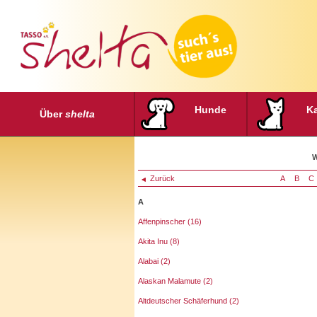
Hunde
K
Über
shelta
W
Zurück
A
B
C
A
Affenpinscher (16)
Akita Inu (8)
Alabai (2)
Alaskan Malamute (2)
Altdeutscher Schäferhund (2)