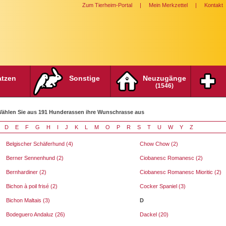
Zum Tierheim-Portal
|
Mein Merkzettel
|
Kontakt
atzen
Sonstige
Neuzugänge
(1546)
ählen Sie aus 191 Hunderassen ihre Wunschrasse aus
D
E
F
G
H
I
J
K
L
M
O
P
R
S
T
U
W
Y
Z
Belgischer Schäferhund (4)
Chow Chow (2)
Berner Sennenhund (2)
Ciobanesc Romanesc (2)
Bernhardiner (2)
Ciobanesc Romanesc Mioritic (2)
Bichon à poil frisé (2)
Cocker Spaniel (3)
Bichon Maltais (3)
D
Bodeguero Andaluz (26)
Dackel (20)