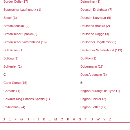
Border Collie (17)
Dalmatiner (1)
Bosnischer Laufhund-x (1)
Deutsch Drahthaar (7)
Boxer (3)
Deutsch Kurzhaar (9)
Breton Andaluz (2)
Deutsche Bracke (2)
Bretonischer Spaniel (3)
Deutsche Dogge (3)
Bretonischer Vorstehhund (16)
Deutscher Jagdterrier (2)
Bull Terrier (1)
Deutscher Schäferhund (113)
Bulldog (1)
Do Khyi (1)
Bullterrier (1)
Dobermann (17)
C
Dogo Argentino (3)
Cane Corso (15)
E
Carpatin (1)
English Bulldog Old Type (1)
Cavalier King Charles Spaniel (1)
English Pointer (2)
Chihuahua (24)
English Setter (17)
D
E
F
G
H
I
J
K
L
M
O
P
R
S
T
U
W
Y
Z